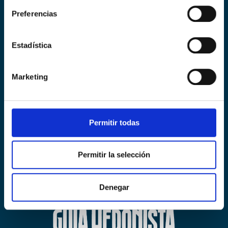
Organiza:
Preferencias
Estadística
Marketing
Permitir todas
Permitir la selección
Denegar
Colabora: