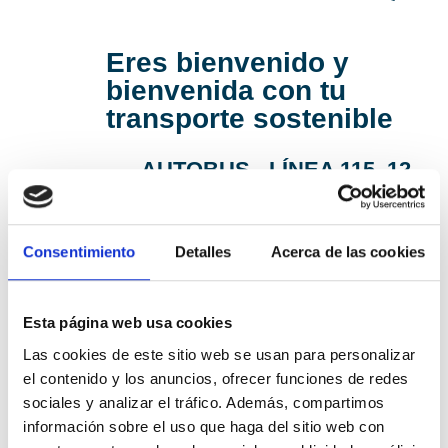
Eres bienvenido y
bienvenida con tu
transporte sostenible
AUTOBUS - LÍNEA 115, 12,
70, 80
TREN - LÍNEA C1, C2
Consentimiento
Detalles
Acerca de las cookies
METROVALENCIA - LÍNEA
3, 9
Esta página web usa cookies
EN BICI
Las cookies de este sitio web se usan para personalizar
el contenido y los anuncios, ofrecer funciones de redes
sociales y analizar el tráfico. Además, compartimos
información sobre el uso que haga del sitio web con