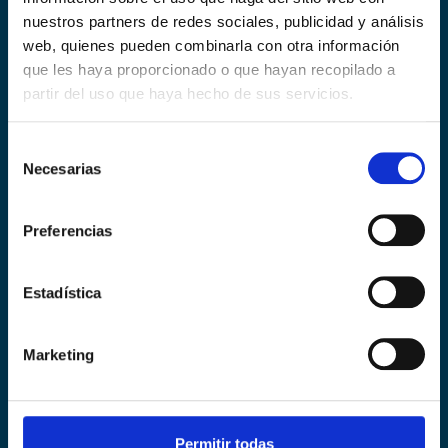
1 Pack de productos de enocosmética de
nuestros partners de redes sociales, publicidad y análisis
la marca Origen Cosmetics
web, quienes pueden combinarla con otra información
que les haya proporcionado o que hayan recopilado a
partir del uso que haya hecho de sus servicios.
¿CÓMO RESERVA MI CATA? INSCRIPCIÓN
GRATUÍTA con reserva previa escribiendo a
nuestro mail de contacto
Selección
hola@estrellasgastrofest.com indicando
Necesarias
de
CATA CHOZAS CARRASCAL y el turno
consentimiento
elegido, nombre, mail y número de tlf. Aforo
Limitado
Preferencias
Estadística
Marketing
Permitir todas