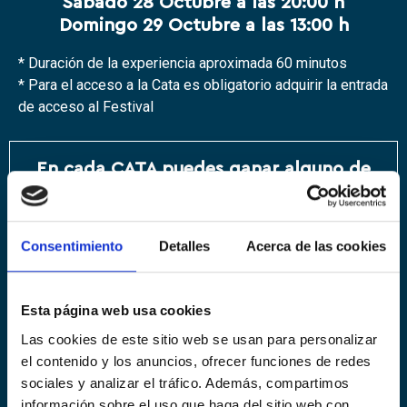
Sábado 28 Octubre a las 20:00 h
Domingo 29 Octubre a las 13:00 h
* Duración de la experiencia aproximada 60 minutos
* Para el acceso a la Cata es obligatorio adquirir la entrada
de acceso al Festival
En cada CATA puedes ganar alguno de
estos 2 premios :
Consentimiento
Detalles
Acerca de las cookies
1 Experiencia Clásica en Chozas Carrascal.
La Experiencia Clásica incluye visita
guiada para 2 personas por la bodega y
Esta página web usa cookies
cata de 4 vinos y nuestro aceite Mirall de
la Terra acompañado de un pequeño
Las cookies de este sitio web se usan para personalizar
aperitivo. Es necesaria la cita previa.
el contenido y los anuncios, ofrecer funciones de redes
sociales y analizar el tráfico. Además, compartimos
información sobre el uso que haga del sitio web con